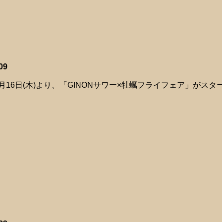
09
年4月16日(木)より、「GINONサワー×牡蠣フライフェア」が