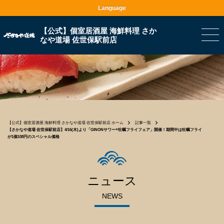
Language
【公式】個室居酒屋 海鮮料理 さか
なや道場 佐世保駅前店
【公式】個室居酒屋 海鮮料理 さかなや道場 佐世保駅前店 ホーム
記事一覧
【さかなや道場 佐世保駅前店】4/16(木)より「GINONサワー×牡蠣フライフェア」開催！期間中は牡蠣フライ
が1個108円のスペシャル価格
ニュース
NEWS