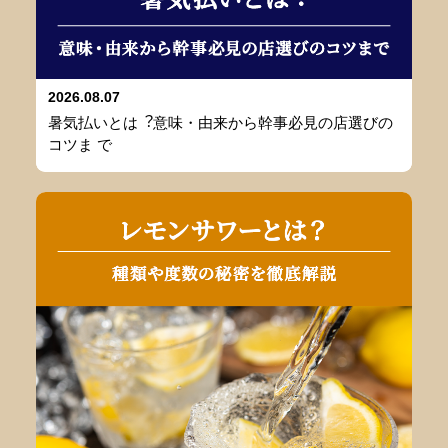
2026.08.07
暑気払いとは︖意味・由来から幹事必⾒の店選びの
コツま で