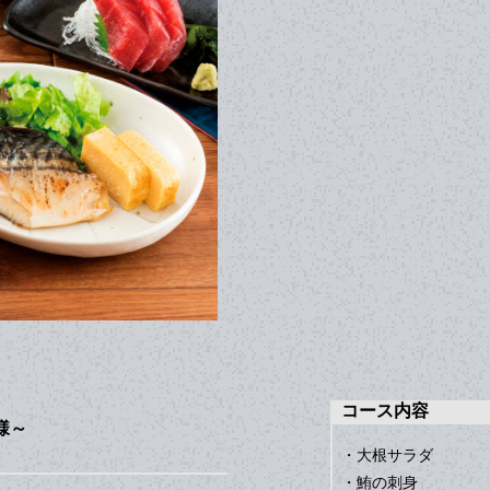
コース内容
様～
・大根サラダ
・鮪の刺身