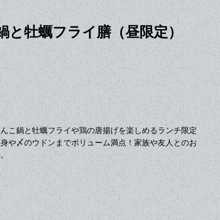
鍋と牡蠣フライ膳（昼限定）
ゃんこ鍋と牡蠣フライや鶏の唐揚げを楽しめるランチ限定
刺身や〆のウドンまでボリューム満点！家族や友人とのお
か。