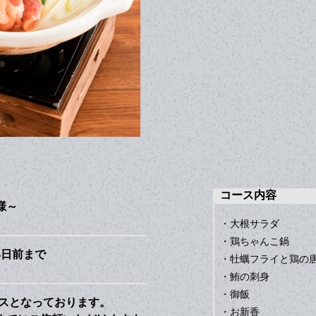
コース内容
様～
・大根サラダ
・鶏ちゃんこ鍋
4日前まで
・牡蠣フライと鶏の
・鮪の刺身
・御飯
スとなっております。
・お新香