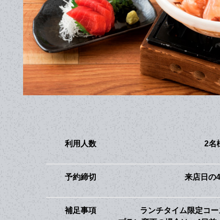
利用人数
2名
予約締切
来店日の
補足事項
ランチタイム限定コー