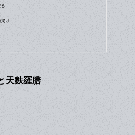
焼き
唐揚げ
と天麩羅膳