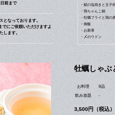
4日前まで
・鯖の塩焼きと玉子
・鶏ちゃんこ鍋
・牡蠣フライと鶏の
スとなっております。
・御飯
までにご依頼いただけますよ
・お新香
たします。
・〆のウドン
牡蠣しゃぶ
お料理
9品
飲み放題
-
3,500円（税込）