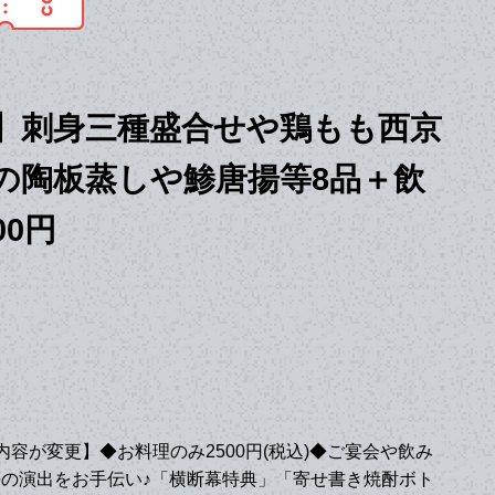
】刺身三種盛合せや鶏もも西京
の陶板蒸しや鯵唐揚等8品＋飲
00円
ース内容が変更】◆お料理のみ2500円(税込)◆ご宴会や飲み
の演出をお手伝い♪「横断幕特典」「寄せ書き焼酎ボト