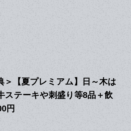
典＞【夏プレミアム】日～木は
牛ステーキや刺盛り等8品＋飲
00円