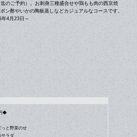
前迄のご予約）。お刺身三種盛合せや鶏もも肉の西京焼
しポン酢やいかの陶板蒸しなどカジュアルなコースです。
6年4月23日～
円◆
ばっと野菜のせ
のサラダ