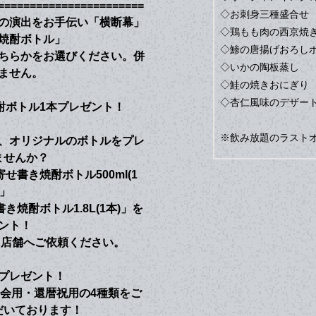
=======================
◇お刺身三種盛合せ
の演出をお手伝い「横断幕」
◇鶏もも肉の西京焼
き焼酎ボトル」
◇鯵の唐揚げおろし
ちらかをお選びください。併
◇いかの陶板蒸し
ません。
◇鮭の焼きおにぎり
◇杏仁風味のデザー
酎ボトル1本プレゼント！
※飲み放題のラストオ
、オリジナルのボトルをプレ
ませんか？
せ書き焼酎ボトル500ml(1
)」
焼酎ボトル1.8L(1本)」を
ント！
に店舗へご依頼ください。
プレゼント！
会用・還暦祝用の4種類をご
だいております！