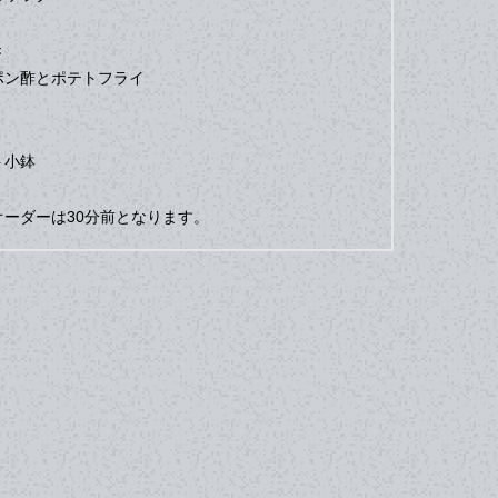
き
ポン酢とポテトフライ
ト小鉢
ーダーは30分前となります。