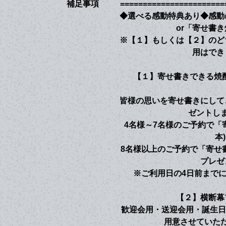
補足事項
=======================
◆選べる感動特典あり◆感動
or「寄せ書
※【１】もしくは【２】のど
用はでき
【１】寄せ書きできる焼
皆様の思いを寄せ書きにして
ゼントし
4名様～7名様のご予約で「寄
本
8名様以上のご予約で「寄せ書き
プレゼ
※ご利用日の4日前まで
【２】横断幕
歓迎会用・送迎会用・誕生日
用意させていた