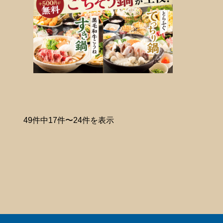
49件中17件〜24件を表示
次へ