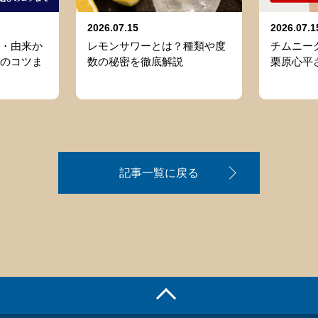
2026.07.15
2026.07.1
・由来か
レモンサワーとは？種類や度
チムニーグ
のコツま
数の秘密を徹底解説
栗原心平
記事一覧に戻る