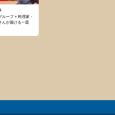
5
ループ × 料理家・
さんが届ける一皿