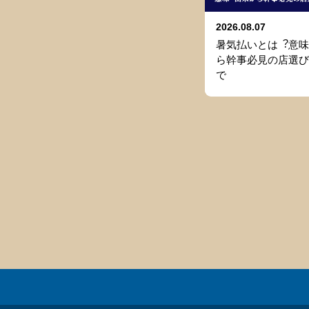
2026.08.07
暑気払いとは︖意味
ら幹事必⾒の店選び
で