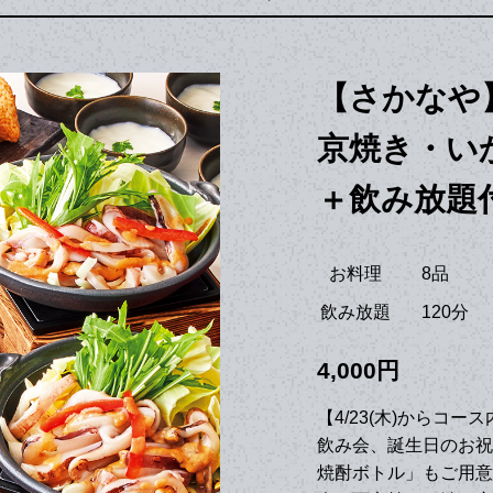
【さかなや
京焼き・い
＋飲み放題付
お料理
8品
飲み放題
120分
4,000円
【4/23(木)からコー
飲み会、誕生日のお祝
焼酎ボトル」もご用意