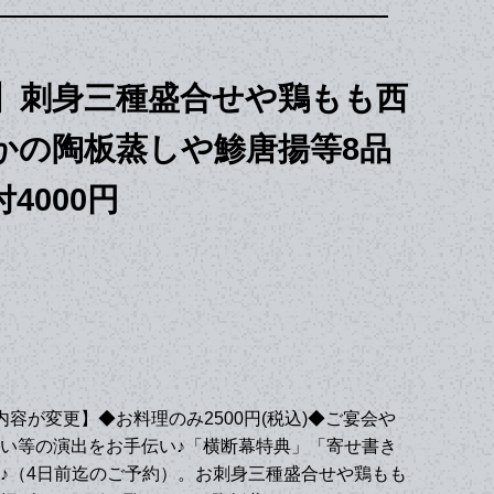
】刺身三種盛合せや鶏もも西
かの陶板蒸しや鯵唐揚等8品
4000円
ス内容が変更】◆お料理のみ2500円(税込)◆ご宴会や
い等の演出をお手伝い♪「横断幕特典」「寄せ書き
♪（4日前迄のご予約）。お刺身三種盛合せや鶏もも