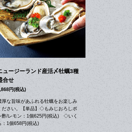
ニュージーランド産活〆牡蠣3種
盛合せ
,868円(税込)
濃厚な旨味があふれる牡蠣をお楽しみ
ください。【単品】◇もみじおろしポ
ン酢/レモン：1個625円(税込) ◇いく
ら：1個658円(税込)