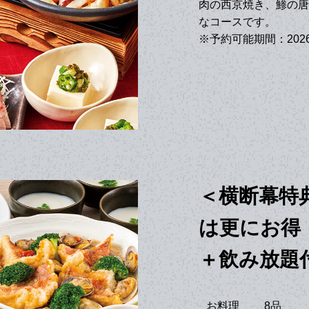
肉の西京焼き、鯵の唐
なコースです。
※予約可能期間：202
＜横断幕特
は更にお得
＋飲み放題付
お料理
8品