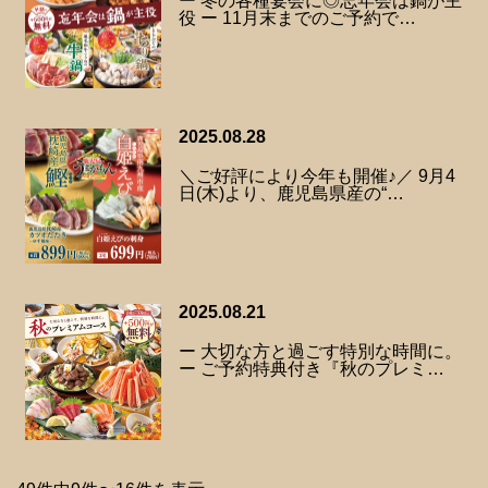
ー 冬の各種宴会に◎忘年会は鍋が主
役 ー 11月末までのご予約で…
2025.08.28
＼ご好評により今年も開催♪／ 9月4
日(木)より、鹿児島県産の“…
2025.08.21
ー 大切な方と過ごす特別な時間に。
ー ご予約特典付き『秋のプレミ…