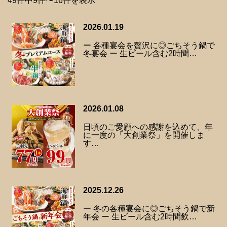
49件中9件〜16件を表示
2026.01.19
ー 各種宴会を贅沢に◎ごちそう鍋で
冬宴会 ー 生ビール含む2時間…
2026.01.08
日頃のご愛顧への感謝を込めて、年
に一度の「大創業祭」を開催しま
す…
2025.12.26
ー 冬の各種宴会に◎ごちそう鍋で新
年会 ー 生ビール含む2時間飲…