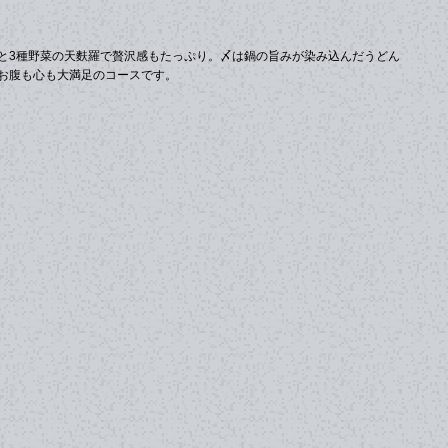
と3種野菜の天麩羅で贅沢感もたっぷり。〆は鍋の旨みが染み込んだうどん
お腹も心も大満足のコースです。