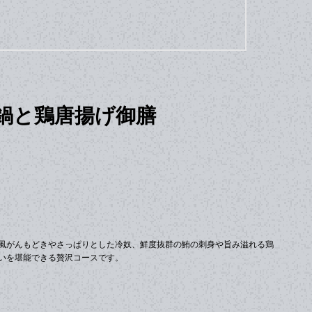
鍋と鶏唐揚げ御膳
風がんもどきやさっぱりとした冷奴、鮮度抜群の鮪の刺身や旨み溢れる鶏
いを堪能できる贅沢コースです。