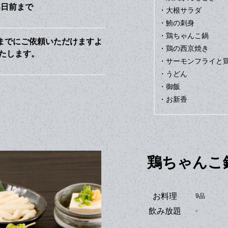
4日前まで
・大根サラダ
・鮪の刺身
・鶏ちゃんこ鍋
までにご依頼いただけますよ
・鶏の西京焼き
たします。
・サーモンフライと
・うどん
・御飯
・お新香
鶏ちゃんこ
お料理
9品
飲み放題
-