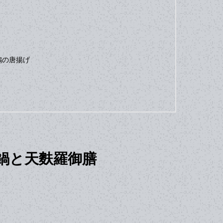
鶏の唐揚げ
鍋と天麩羅御膳