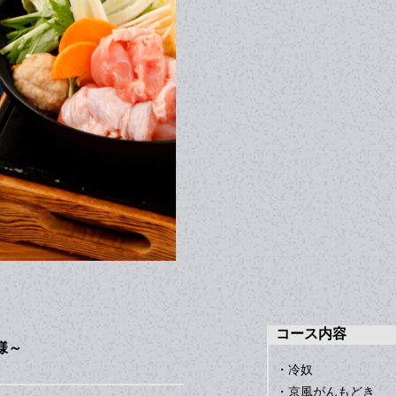
コース内容
様～
・冷奴
・京風がんもどき