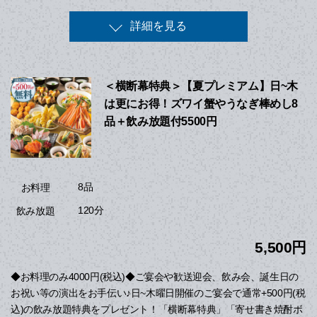
詳細を見る
＜横断幕特典＞【夏プレミアム】日~木
は更にお得！ズワイ蟹やうなぎ棒めし8
品＋飲み放題付5500円
8品
お料理
120分
飲み放題
5,500円
◆お料理のみ4000円(税込)◆ご宴会や歓送迎会、飲み会、誕生日の
お祝い等の演出をお手伝い♪日~木曜日開催のご宴会で通常+500円(税
込)の飲み放題特典をプレゼント！「横断幕特典」「寄せ書き焼酎ボ