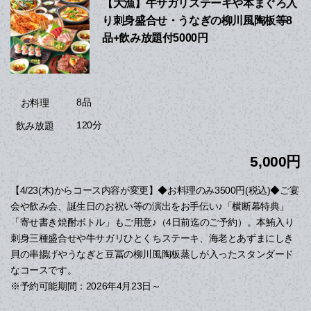
【大漁】牛サガリステーキや本まぐろ入
り刺身盛合せ・うなぎの柳川風陶板等8
品+飲み放題付5000円
8品
お料理
120分
飲み放題
5,000円
【4/23(木)からコース内容が変更】◆お料理のみ3500円(税込)◆ご宴
会や飲み会、誕生日のお祝い等の演出をお手伝い♪「横断幕特典」
「寄せ書き焼酎ボトル」もご用意♪（4日前迄のご予約）。本鮪入り
刺身三種盛合せや牛サガリひとくちステーキ、海老とあずまにしき
貝の串揚げやうなぎと豆冨の柳川風陶板蒸しが入ったスタンダード
なコースです。
※予約可能期間：2026年4月23日～