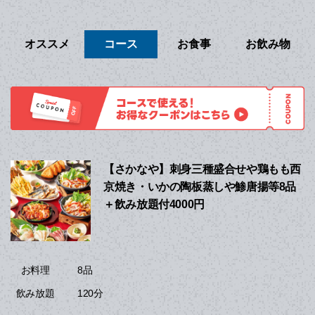
オススメ
コース
お食事
お飲み物
【さかなや】刺身三種盛合せや鶏もも西
京焼き・いかの陶板蒸しや鯵唐揚等8品
＋飲み放題付4000円
8品
お料理
120分
飲み放題