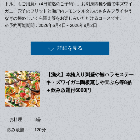
トル」もご用意♪（4日前迄のご予約）。お刺身四種や茹で本ズワイ
ガニ、穴子のフリットと瀬戸内レモンタルタルのささみフライやう
なぎの棒めしいくら添え等をお楽しみいただけるコースです。
※予約可能期間：2026年6月4日～2026年9月2日
詳細を見る
【漁火】本鮪入り刺盛や鮪ハラモステー
キ・ズワイガニ陶板蒸しや天ぷら等8品
＋飲み放題付6000円
8品
お料理
120分
飲み放題