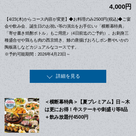
4,000円
【4/23(木)からコース内容が変更】◆お料理のみ2500円(税込)◆ご宴
会や飲み会、誕生日のお祝い等の演出をお手伝い♪「横断幕特典」
「寄せ書き焼酎ボトル」もご用意♪（4日前迄のご予約）。お刺身三
種盛合せや鶏もも肉の西京焼き、鯵の唐揚げおろしポン酢やいかの
陶板蒸しなどカジュアルなコースです。
※予約可能期間：2026年4月23日～
詳細を見る
＜横断幕特典＞【夏プレミアム】日～木
は更にお得！牛ステーキや刺盛り等8品
＋飲み放題付4500円