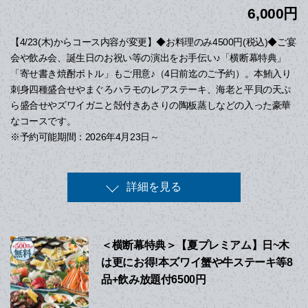
6,000円
【4/23(木)からコース内容が変更】◆お料理のみ4500円(税込)◆ご宴
会や飲み会、誕生日のお祝い等の演出をお手伝い♪「横断幕特典」
「寄せ書き焼酎ボトル」もご用意♪（4日前迄のご予約）。本鮪入り
刺身四種盛合せやまぐろハラモのレアステーキ、海老と平貝の天ぷ
ら盛合せやズワイガニと殻付きあさりの陶板蒸しなどの入った豪華
なコースです。
※予約可能期間：2026年4月23日～
詳細を見る
＜横断幕特典＞【夏プレミアム】日~木
は更にお得!本ズワイ蟹や牛ステーキ等8
品+飲み放題付6500円