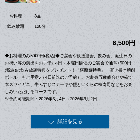
8品
お料理
120分
飲み放題
6,500円
◆お料理のみ5000円(税込)◆ご宴会や歓送迎会、飲み会、誕生日の
お祝い等の演出をお手伝い♪日～木曜日開催のご宴会で通常+500円
(税込)の飲み放題特典をプレゼント！「横断幕特典」「寄せ書き焼酎
ボトル」もご用意♪（4日前迄のご予約）。お刺身五種盛合せや茹で
本ズワイガニ、牛みすじステーキや蟹といくらの棒寿司などをお楽
しみいただけるコースです。
※予約可能期間：2026年6月4日～2026年9月2日
詳細を見る