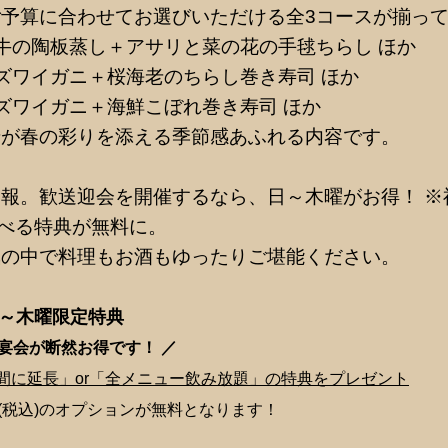
予算に合わせてお選びいただける全3コースが揃っ
牛の陶板蒸し＋アサリと菜の花の手毬ちらし ほか
ズワイガニ＋桜海老のちらし巻き寿司 ほか
ズワイガニ＋海鮮こぼれ巻き寿司 ほか
老が春の彩りを添える季節感あふれる内容です。
報。歓送迎会を開催するなら、日～木曜がお得！ ※
選べる特典が無料に。
気の中で料理もお酒もゆったりご堪能ください。
日～木曜限定特典
ご宴会が断然
お得です！ ／
時間に延長」or「全メニュー飲み放題」の特典をプレゼント
円(税込)のオプションが無料となります！