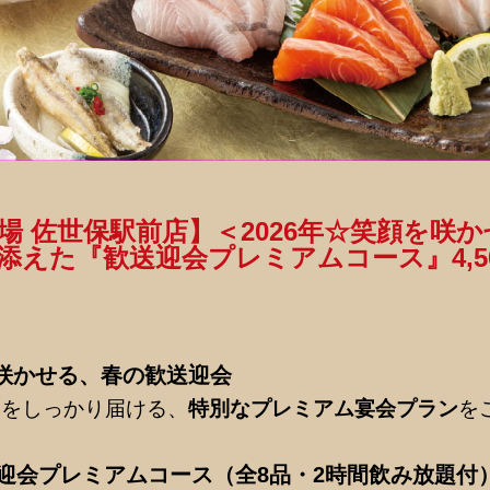
場 佐世保駅前店】＜2026年☆笑顔を咲
添えた『歓送迎会プレミアムコース』4,50
咲かせる、春の歓送迎会
いをしっかり届ける、
特別なプレミアム宴会プラン
を
送迎会プレミアムコース（全8品・2時間飲み放題付