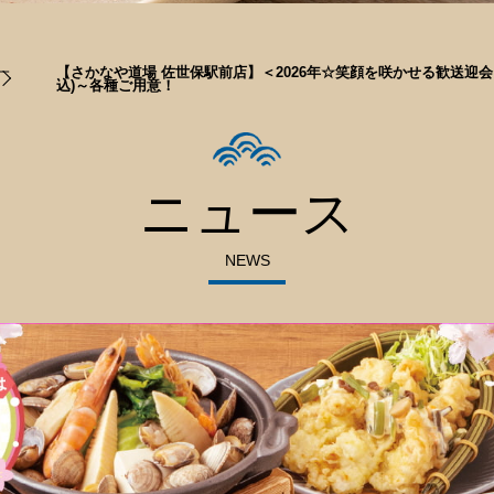
一
【さかなや道場 佐世保駅前店】＜2026年☆笑顔を咲かせる歓送迎会
込)～各種ご用意！
ニュース
NEWS