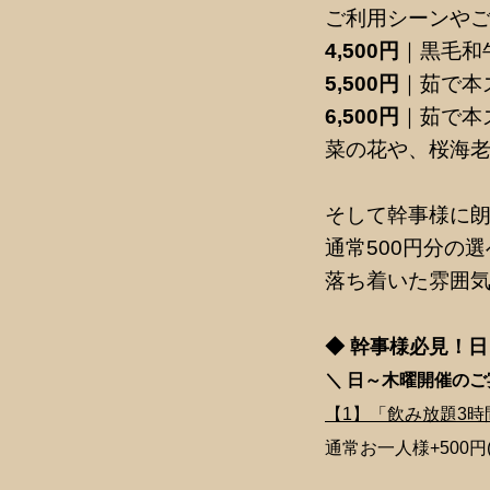
ご利用シーンやご
4,500円
｜黒毛和
5,500円
｜茹で本
6,500円
｜茹で本
菜の花や、桜海
そして幹事様に朗
通常500円分の
落ち着いた雰囲
◆ 幹事様必見！
＼ 日～木曜開催の
【1】「飲み放題3
通常お一人様+500