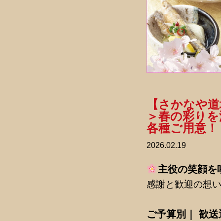
【さかなや道
＞春の彩りを
各種ご用意！
2026.02.19
主役の笑顔を
感謝と歓迎の想
ご予算別｜ 歓