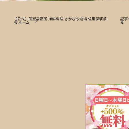
【公式】個室居酒屋 海鮮料理 さかなや道場 佐世保駅前
記事
店 ホーム
覧