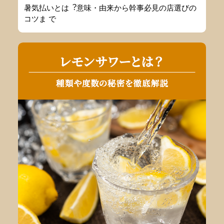
暑気払いとは︖意味・由来から幹事必⾒の店選びの
コツま で