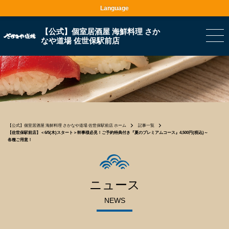
Language
【公式】個室居酒屋 海鮮料理 さか
なや道場 佐世保駅前店
【公式】個室居酒屋 海鮮料理 さかなや道場 佐世保駅前店 ホーム
記事一覧
【佐世保駅前店】＜6/5(木)スタート＞幹事様必見！ご予約特典付き『夏のプレミアムコース』4,500円(税込)～
各種ご用意！
ニュース
NEWS