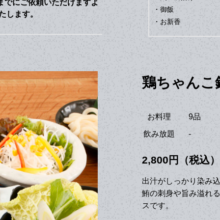
までにご依頼いただけますよ
・御飯
たします。
・お新香
鶏ちゃんこ
お料理
9品
飲み放題
-
2,800円（税込）
出汁がしっかり染み
鮪の刺身や旨み溢れ
スです。