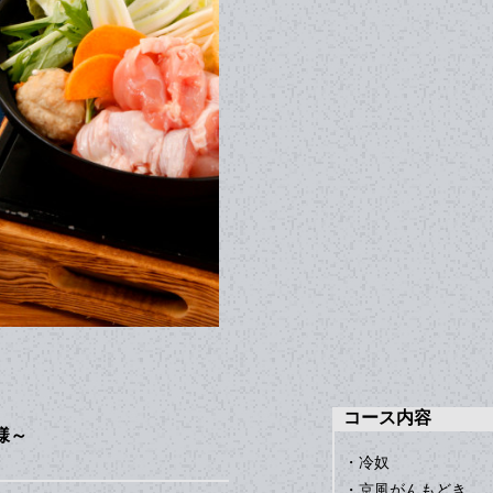
コース内容
様～
・冷奴
・京風がんもどき