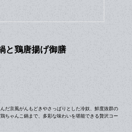
鍋と鶏唐揚げ御膳
込んだ京風がんもどきやさっぱりとした冷奴、鮮度抜群の
る鶏ちゃんこ鍋まで、多彩な味わいを堪能できる贅沢コー