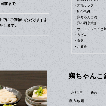
4日前まで
・大根サラダ
・鮪の刺身
・鶏ちゃんこ鍋
までにご依頼いただけますよ
・鶏の西京焼き
たします。
・サーモンフライと
・うどん
・御飯
・お新香
鶏ちゃんこ
お料理
9品
飲み放題
-