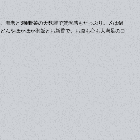
、海老と3種野菜の天麩羅で贅沢感もたっぷり。〆は鍋
うどんやほかほか御飯とお新香で、お腹も心も大満足のコ