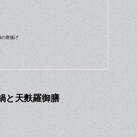
鶏の唐揚げ
鍋と天麩羅御膳