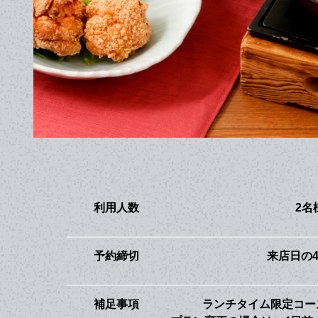
利用人数
2名
予約締切
来店日の
補足事項
ランチタイム限定コー