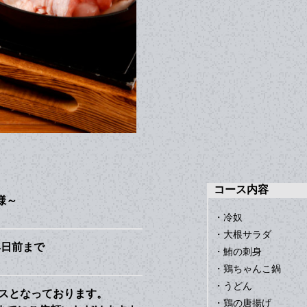
コース内容
様～
・冷奴
・大根サラダ
4日前まで
・鮪の刺身
・鶏ちゃんこ鍋
・うどん
スとなっております。
・鶏の唐揚げ