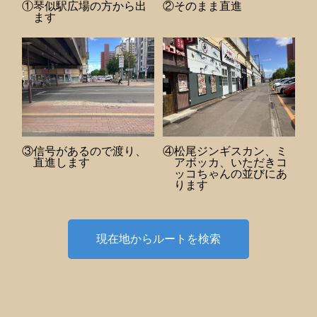
①琴似駅広場の方から出
②そのまま直進
ます
③信号があるので渡り、
④松尾ジンギスカン、ミ
直進します
アボッカ、いただきコ
ッコちゃんの並びにあ
ります
現在地からルートを検索