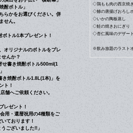
◇鶏もも肉の西京焼
き焼酎ボトル」
◇鯵の唐揚げおろし
ちらかをお選びください。併
◇いかの陶板蒸し
ません。
◇鮭の焼きおにぎり
◇杏仁風味のデザー
酎ボトル1本プレゼント！
※飲み放題のラストオ
、オリジナルのボトルをプレ
ませんか？
せ書き焼酎ボトル500ml(1
)」
焼酎ボトル1.8L(1本)」を
ント！
に店舗へご依頼ください。
プレゼント！
会用・還暦祝用の4種類をご
だいております！
うございました!!」