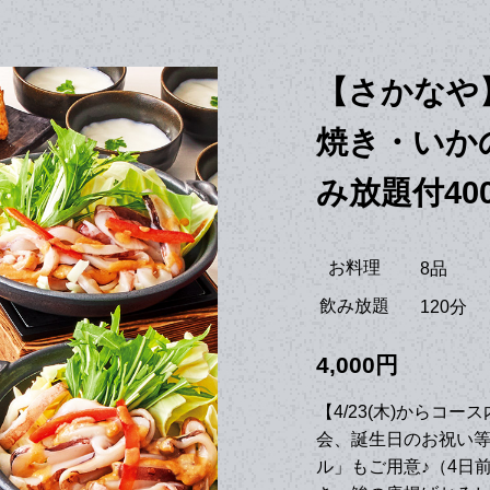
【さかなや
焼き・いか
み放題付40
お料理
8品
飲み放題
120分
4,000円
【4/23(木)からコ
会、誕生日のお祝い等
ル」もご用意♪（4日