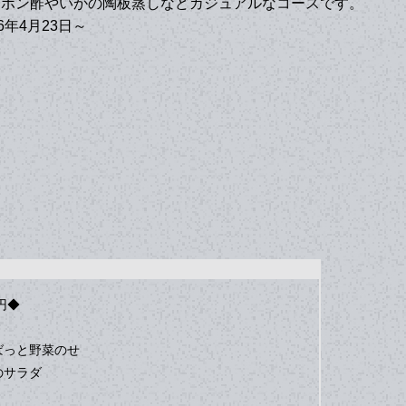
しポン酢やいかの陶板蒸しなどカジュアルなコースです。
6年4月23日～
円◆
ばっと野菜のせ
のサラダ