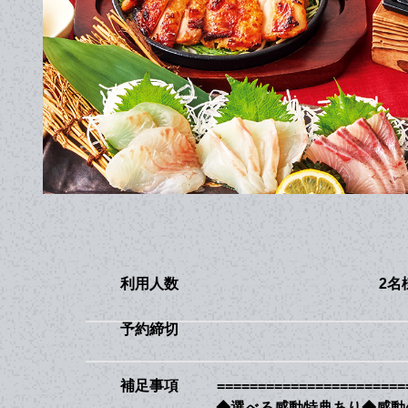
利用人数
2名
予約締切
補足事項
=======================
◆選べる感動特典あり◆感動