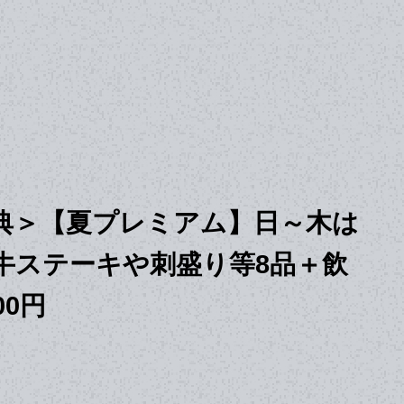
典＞【夏プレミアム】日～木は
牛ステーキや刺盛り等8品＋飲
00円