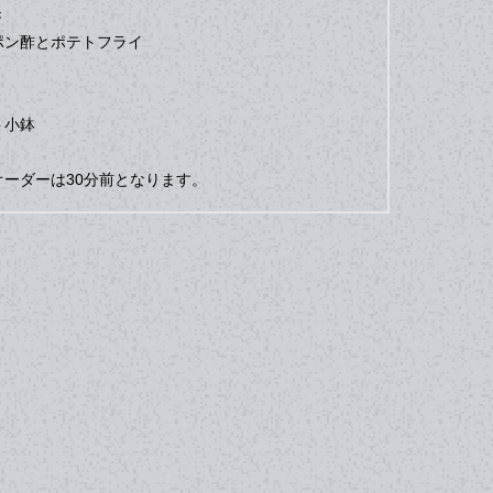
き
ポン酢とポテトフライ
ト小鉢
ーダーは30分前となります。