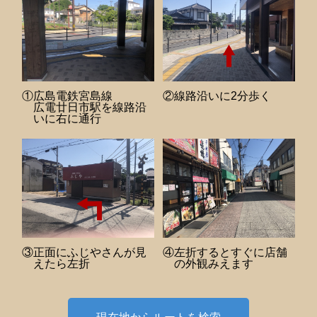
①広島電鉄宮島線
②線路沿いに2分歩く
広電廿日市駅を線路沿
いに右に通行
③正面にふじやさんが見
④左折するとすぐに店舗
えたら左折
の外観みえます