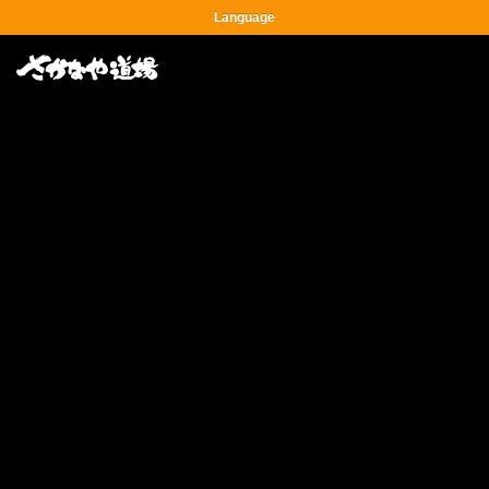
Language