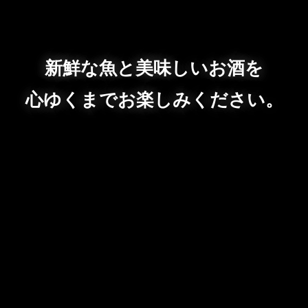
新鮮な魚と美味しいお酒を
心ゆくまでお楽しみください。