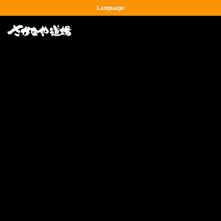
Language