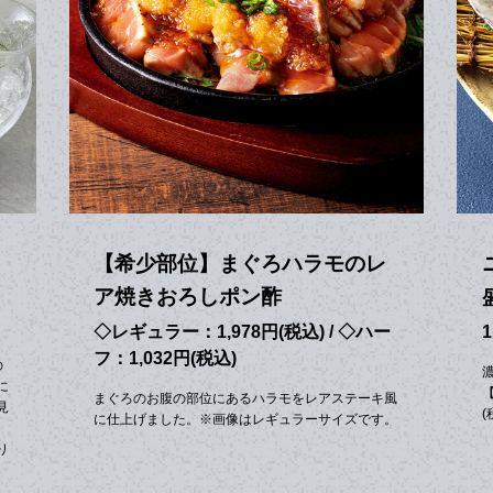
【希少部位】まぐろハラモのレ
ア焼きおろしポン酢
◇レギュラー：1,978円(税込) / ◇ハー
1
フ：1,032円(税込)
の
に
まぐろのお腹の部位にあるハラモをレアステーキ風
見
(
に仕上げました。※画像はレギュラーサイズです。
〉
り