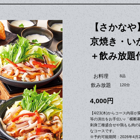
【さかなや
京焼き・い
＋飲み放題付
お料理
8品
飲み放題
120分
4,000円
【4/23(木)からコース内容
等の演出をお手伝い♪「横断
刺身三種盛合せや鶏もも肉の
なコースです。
※予約可能期間：2026年4月