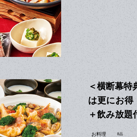
＜横断幕特
は更にお得
＋飲み放題付
お料理
8品