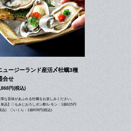
ニュージーランド産活〆牡蠣3種
盛合せ
,868円(税込)
濃厚な旨味があふれる牡蠣をお楽しみください。
【単品】◇もみじおろしポン酢/レモン：1個625円
税込) ◇いくら：1個658円(税込)