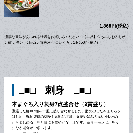
1,868円(税込)
濃厚な旨味があふれる牡蠣をお楽しみください。【単品】◇もみじおろしポ
ン酢/レモン：1個625円(税込) ◇いくら：1個658円(税込)
□■□ 刺身 □■□
本まぐろ入り刺身7点盛合せ（3貫盛り）
厳選した鮮魚7種を一皿に盛り合わせました。脂ののった本まぐろを
はじめ、鮮度抜群の刺身を多彩に堪能。食感や旨みの違いを比べな
がら楽しめる、見た目にも華やかな一皿です。※サーモンは、炙り
になる場合がございます。