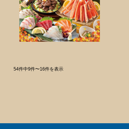
54件中9件〜16件を表示
次へ