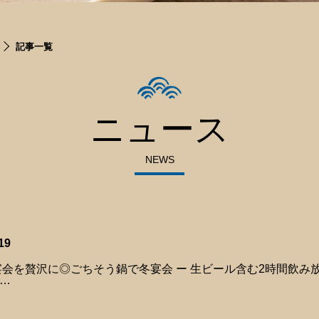
記事一覧
ニュース
NEWS
19
宴会を贅沢に◎ごちそう鍋で冬宴会 ー 生ビール含む2時間飲み
…