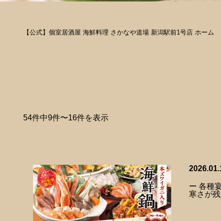
【公式】個室居酒屋 海鮮料理 さかなや道場 新潟駅前1号店 ホーム
54件中9件〜16件を表示
2026.01.
ー 各種
寒さが残