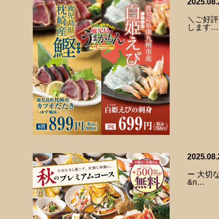
2025.08.
＼ご好評
します…
2025.08.
ー 大切
&n…