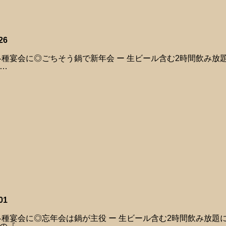
26
各種宴会に◎ごちそう鍋で新年会 ー 生ビール含む2時間飲み放
…
01
各種宴会に◎忘年会は鍋が主役 ー 生ビール含む2時間飲み放