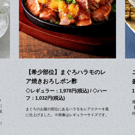
【希少部位】まぐろハラモのレ
ア焼きおろしポン酢
◇レギュラー：1,978円(税込) / ◇ハー
1
フ：1,032円(税込)
の
に
まぐろのお腹の部位にあるハラモをレアステーキ風
見
(
に仕上げました。※画像はレギュラーサイズです。
〉
り