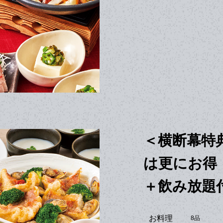
＜横断幕特
は更にお得
＋飲み放題付
お料理
8品