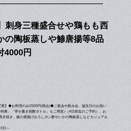
】刺身三種盛合せや鶏もも西
かの陶板蒸しや鯵唐揚等8品
4000円
が変更】◆お料理のみ2500円(税込)◆ご宴会や飲み会、誕生日のお祝い
幕特典」「寄せ書き焼酎ボトル」もご用意♪（4日前迄のご予約）。お
西京焼き、鯵の唐揚げおろしポン酢やいかの陶板蒸しなどカジュアル
23日～