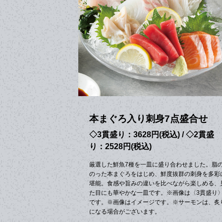
本まぐろ入り刺身7点盛合せ
◇3貫盛り：3628円(税込) / ◇2貫盛
り：2528円(税込)
厳選した鮮魚7種を一皿に盛り合わせました。脂
のった本まぐろをはじめ、鮮度抜群の刺身を多彩
堪能。食感や旨みの違いを比べながら楽しめる、
た目にも華やかな一皿です。※画像は〈3貫盛り
です。※画像はイメージです。※サーモンは、炙
になる場合がございます。