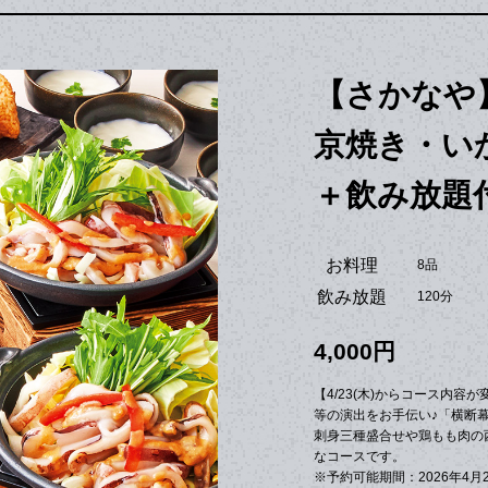
【さかなや
京焼き・い
＋飲み放題付
お料理
8品
飲み放題
120分
4,000円
【4/23(木)からコース内容
等の演出をお手伝い♪「横断
刺身三種盛合せや鶏もも肉の
なコースです。
※予約可能期間：2026年4月