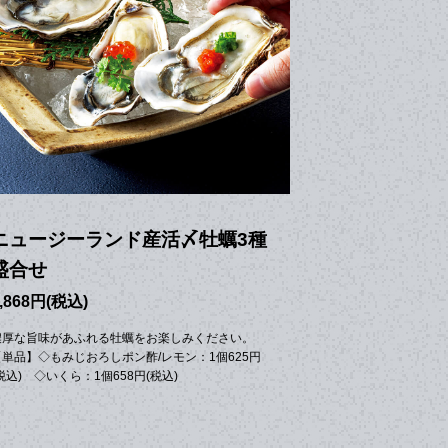
ニュージーランド産活〆牡蠣3種
盛合せ
,868円(税込)
濃厚な旨味があふれる牡蠣をお楽しみください。
【単品】◇もみじおろしポン酢/レモン：1個625円
税込) ◇いくら：1個658円(税込)