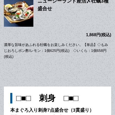
ニュージーランド産活〆牡蠣3種
盛合せ
1,868円(税込)
濃厚な旨味があふれる牡蠣をお楽しみください。【単品】◇もみ
じおろしポン酢/レモン：1個625円(税込) ◇いくら：1個658円
(税込)
□■□ 刺身 □■□
本まぐろ入り刺身7点盛合せ（3貫盛り）