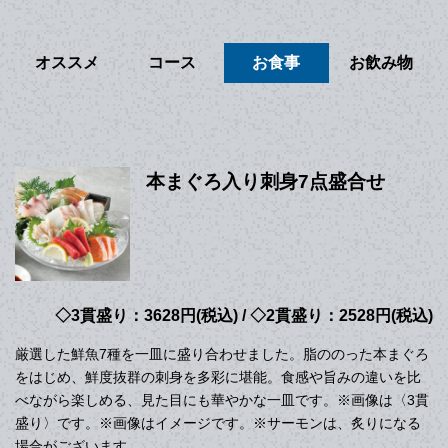
オススメ
コース
お食事
お飲み物
本まぐろ入り刺身7点盛合せ
◇3貫盛り：3628円(税込) / ◇2貫盛り：2528円(税込)
厳選した鮮魚7種を一皿に盛り合わせました。脂ののった本まぐろ
をはじめ、鮮度抜群の刺身を多彩に堪能。食感や旨みの違いを比
べながら楽しめる、見た目にも華やかな一皿です。※画像は〈3貫
盛り〉です。※画像はイメージです。※サーモンは、炙りになる
場合がございます。