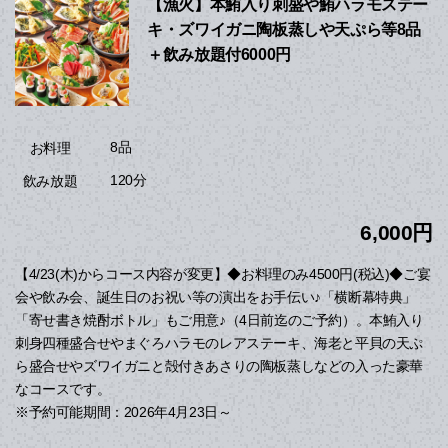
【漁火】本鮪入り刺盛や鮪ハラモステー
キ・ズワイガニ陶板蒸しや天ぷら等8品
＋飲み放題付6000円
8品
お料理
120分
飲み放題
6,000円
【4/23(木)からコース内容が変更】◆お料理のみ4500円(税込)◆ご宴
会や飲み会、誕生日のお祝い等の演出をお手伝い♪「横断幕特典」
「寄せ書き焼酎ボトル」もご用意♪（4日前迄のご予約）。本鮪入り
刺身四種盛合せやまぐろハラモのレアステーキ、海老と平貝の天ぷ
ら盛合せやズワイガニと殻付きあさりの陶板蒸しなどの入った豪華
なコースです。
※予約可能期間：2026年4月23日～