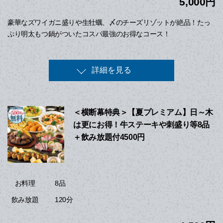
5,000円
豪華なズワイガニ盛りや生牡蠣、〆のチーズリゾットが絶品！たっ
ぷり明太もつ鍋がついたコスパ最強のお得なコース！
詳細を見る
＜横断幕特典＞【夏プレミアム】日～木
は更にお得！牛ステーキや刺盛り等8品
＋飲み放題付4500円
8品
お料理
120分
飲み放題