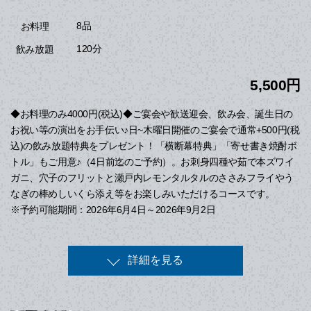
8品
お料理
120分
飲み放題
5,500円
◆お料理のみ4000円(税込)◆ご宴会や歓送迎会、飲み会、誕生日の
お祝い等の演出をお手伝い♪日~木曜日開催のご宴会で通常+500円(税
込)の飲み放題特典をプレゼント！「横断幕特典」「寄せ書き焼酎ボ
トル」もご用意♪（4日前迄のご予約）。お刺身四種や茹で本ズワイ
ガニ、穴子のフリットと瀬戸内レモンタルタルのささみフライやう
なぎの棒めしいくら添え等をお楽しみいただけるコースです。
※予約可能期間：2026年6月4日～2026年9月2日
詳細を見る