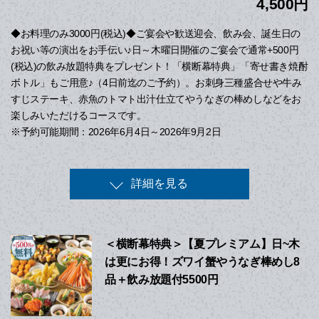
4,500円
◆お料理のみ3000円(税込)◆ご宴会や歓送迎会、飲み会、誕生日の
お祝い等の演出をお手伝い♪日～木曜日開催のご宴会で通常+500円
(税込)の飲み放題特典をプレゼント！「横断幕特典」「寄せ書き焼酎
ボトル」もご用意♪（4日前迄のご予約）。お刺身三種盛合せや牛み
すじステーキ、赤魚のトマト出汁仕立てやうなぎの棒めしなどをお
楽しみいただけるコースです。
※予約可能期間：2026年6月4日～2026年9月2日
詳細を見る
＜横断幕特典＞【夏プレミアム】日~木
は更にお得！ズワイ蟹やうなぎ棒めし8
品＋飲み放題付5500円