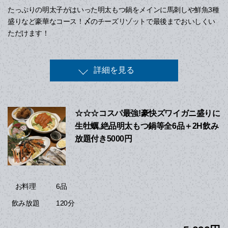
たっぷりの明太子がはいった明太もつ鍋をメインに馬刺しや鮮魚3種
盛りなど豪華なコース！〆のチーズリゾットで最後までおいしくい
ただけます！
詳細を見る
☆☆☆コスパ最強!豪快ズワイガニ盛りに
生牡蠣,絶品明太もつ鍋等全6品＋2H飲み
放題付き5000円
6品
お料理
120分
飲み放題