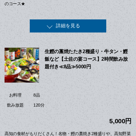
のコース★
詳細を見る
生鰹の藁焼たたき2種盛り・牛タン・鰹
飯など【土佐の宴コース】2時間飲み放
題付き≪8品≫5000円
8品
お料理
120分
飲み放題
5,000円
高知の食材がもりだくさん！名物・鰹の藁焼き2種盛りや、高知野菜