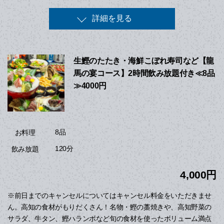
詳細を見る
生鰹のたたき・海鮮こぼれ寿司など【龍
馬の宴コース】2時間飲み放題付き≪8品
≫4000円
8品
お料理
120分
飲み放題
4,000円
※前日までのキャンセルについてはキャンセル料金をいただきませ
ん。高知の食材がもりだくさん！名物・鰹の藁焼きや、高知野菜の
サラダ、牛タン、鰹ハランボなど旬の食材を使ったボリューム満点