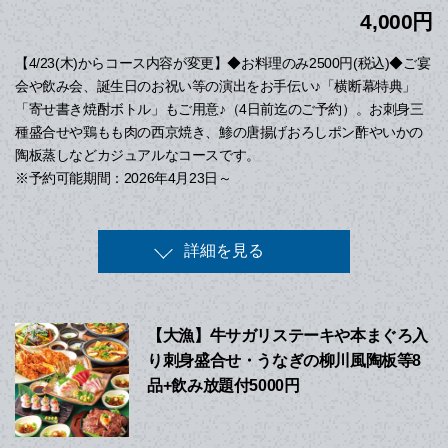
4,000円
【4/23(木)からコース内容が変更】◆お料理のみ2500円(税込)◆ご宴
会や飲み会、誕生日のお祝い等の演出をお手伝い♪「横断幕特典」
「寄せ書き焼酎ボトル」もご用意♪（4日前迄のご予約）。お刺身三
種盛合せや鶏もも肉の西京焼き、鯵の唐揚げおろしポン酢やいかの
陶板蒸しなどカジュアルなコースです。
※予約可能期間：2026年4月23日～
詳細を見る
【大漁】牛サガリステーキや本まぐろ入
り刺身盛合せ・うなぎの柳川風陶板等8
品+飲み放題付5000円