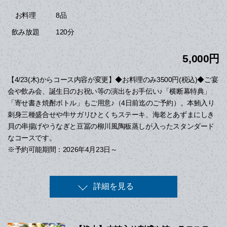
8品
お料理
120分
飲み放題
5,000円
【4/23(木)からコース内容が変更】◆お料理のみ3500円(税込)◆ご宴
会や飲み会、誕生日のお祝い等の演出をお手伝い♪「横断幕特典」
「寄せ書き焼酎ボトル」もご用意♪（4日前迄のご予約）。本鮪入り
刺身三種盛合せや牛サガリひとくちステーキ、海老とあずまにしき
貝の串揚げやうなぎと豆冨の柳川風陶板蒸しが入ったスタンダード
なコースです。
※予約可能期間：2026年4月23日～
詳細を見る