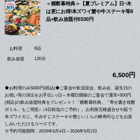
＜横断幕特典＞【夏プレミアム】日~木
は更にお得!本ズワイ蟹や牛ステーキ等8
品+飲み放題付6500円
8品
お料理
120分
飲み放題
6,500円
◆お料理のみ5000円(税込)◆ご宴会や歓送迎会、飲み会、誕生日の
お祝い等の演出をお手伝い♪日～木曜日開催のご宴会で通常+500円
(税込)の飲み放題特典をプレゼント！「横断幕特典」「寄せ書き焼酎
ボトル」もご用意♪（4日前迄のご予約）。お刺身五種盛合せや茹で
本ズワイガニ、牛みすじステーキや蟹といくらの棒寿司などをお楽
しみいただけるコースです。
※予約可能期間：2026年6月4日～2026年9月2日