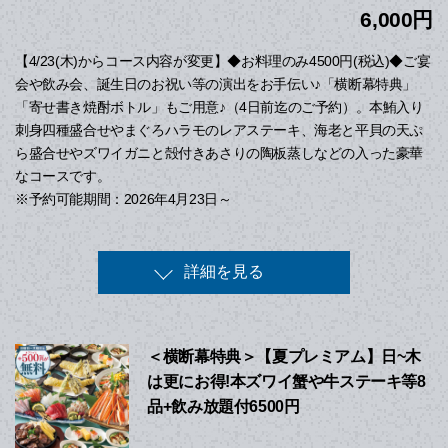
6,000円
【4/23(木)からコース内容が変更】◆お料理のみ4500円(税込)◆ご宴
会や飲み会、誕生日のお祝い等の演出をお手伝い♪「横断幕特典」
「寄せ書き焼酎ボトル」もご用意♪（4日前迄のご予約）。本鮪入り
刺身四種盛合せやまぐろハラモのレアステーキ、海老と平貝の天ぷ
ら盛合せやズワイガニと殻付きあさりの陶板蒸しなどの入った豪華
なコースです。
※予約可能期間：2026年4月23日～
詳細を見る
＜横断幕特典＞【夏プレミアム】日~木
は更にお得!本ズワイ蟹や牛ステーキ等8
品+飲み放題付6500円