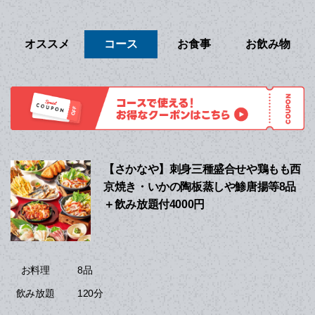
オススメ
コース
お食事
お飲み物
【さかなや】刺身三種盛合せや鶏もも西
京焼き・いかの陶板蒸しや鯵唐揚等8品
＋飲み放題付4000円
8品
お料理
120分
飲み放題