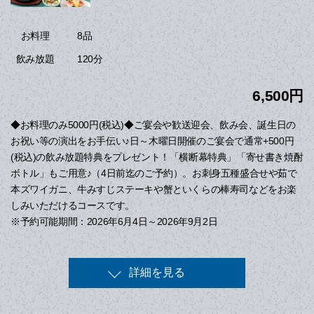
8品
お料理
120分
飲み放題
6,500円
◆お料理のみ5000円(税込)◆ご宴会や歓送迎会、飲み会、誕生日の
お祝い等の演出をお手伝い♪日～木曜日開催のご宴会で通常+500円
(税込)の飲み放題特典をプレゼント！「横断幕特典」「寄せ書き焼酎
ボトル」もご用意♪（4日前迄のご予約）。お刺身五種盛合せや茹で
本ズワイガニ、牛みすじステーキや蟹といくらの棒寿司などをお楽
しみいただけるコースです。
※予約可能期間：2026年6月4日～2026年9月2日
詳細を見る