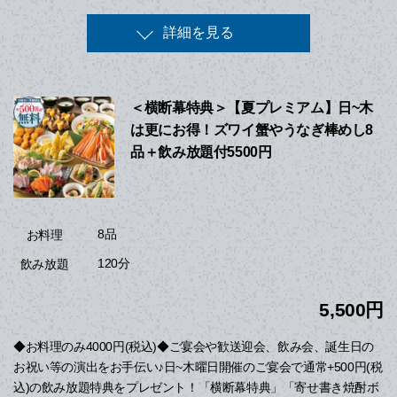
詳細を見る
＜横断幕特典＞【夏プレミアム】日~木
は更にお得！ズワイ蟹やうなぎ棒めし8
品＋飲み放題付5500円
8品
お料理
120分
飲み放題
5,500円
◆お料理のみ4000円(税込)◆ご宴会や歓送迎会、飲み会、誕生日の
お祝い等の演出をお手伝い♪日~木曜日開催のご宴会で通常+500円(税
込)の飲み放題特典をプレゼント！「横断幕特典」「寄せ書き焼酎ボ