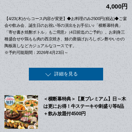
4,000円
【4/23(木)からコース内容が変更】◆お料理のみ2500円(税込)◆ご宴
会や飲み会、誕生日のお祝い等の演出をお手伝い♪「横断幕特典」
「寄せ書き焼酎ボトル」もご用意♪（4日前迄のご予約）。お刺身三
種盛合せや鶏もも肉の西京焼き、鯵の唐揚げおろしポン酢やいかの
陶板蒸しなどカジュアルなコースです。
※予約可能期間：2026年4月23日～
詳細を見る
＜横断幕特典＞【夏プレミアム】日～木
は更にお得！牛ステーキや刺盛り等8品
＋飲み放題付4500円