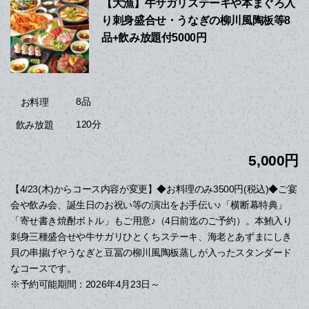
【大漁】牛サガリステーキや本まぐろ入
り刺身盛合せ・うなぎの柳川風陶板等8
品+飲み放題付5000円
8品
お料理
120分
飲み放題
5,000円
【4/23(木)からコース内容が変更】◆お料理のみ3500円(税込)◆ご宴
会や飲み会、誕生日のお祝い等の演出をお手伝い♪「横断幕特典」
「寄せ書き焼酎ボトル」もご用意♪（4日前迄のご予約）。本鮪入り
刺身三種盛合せや牛サガリひとくちステーキ、海老とあずまにしき
貝の串揚げやうなぎと豆冨の柳川風陶板蒸しが入ったスタンダード
なコースです。
※予約可能期間：2026年4月23日～