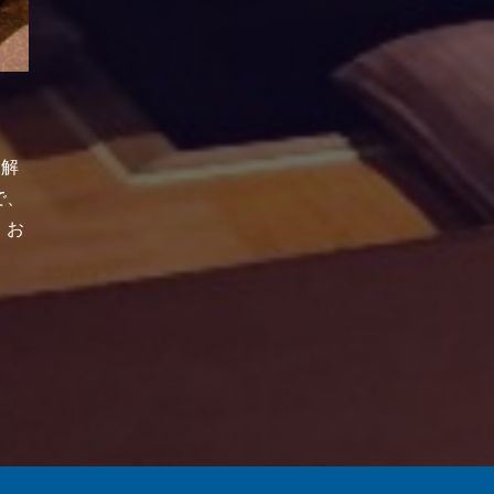
・解
で、
！お