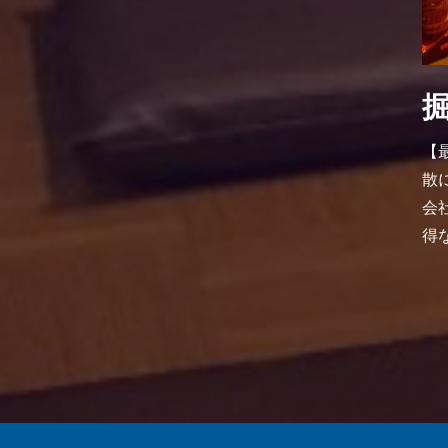
【
散
会
得