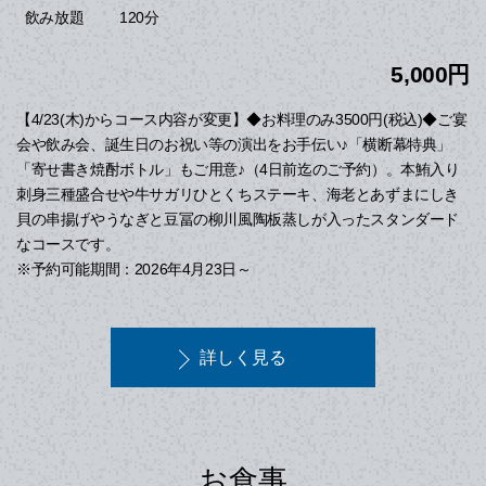
120分
飲み放題
5,000円
【4/23(木)からコース内容が変更】◆お料理のみ3500円(税込)◆ご宴
会や飲み会、誕生日のお祝い等の演出をお手伝い♪「横断幕特典」
「寄せ書き焼酎ボトル」もご用意♪（4日前迄のご予約）。本鮪入り
刺身三種盛合せや牛サガリひとくちステーキ、海老とあずまにしき
貝の串揚げやうなぎと豆冨の柳川風陶板蒸しが入ったスタンダード
なコースです。
※予約可能期間：2026年4月23日～
詳しく見る
お食事