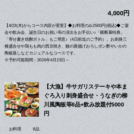
4,000円
【4/23(木)からコース内容が変更】◆お料理のみ2500円(税込)◆ご宴
会や飲み会、誕生日のお祝い等の演出をお手伝い♪「横断幕特典」
「寄せ書き焼酎ボトル」もご用意♪（4日前迄のご予約）。お刺身三
種盛合せや鶏もも肉の西京焼き、鯵の唐揚げおろしポン酢やいかの
陶板蒸しなどカジュアルなコースです。
※予約可能期間：2026年4月23日～
【大漁】牛サガリステーキや本ま
ぐろ入り刺身盛合せ・うなぎの柳
川風陶板等8品+飲み放題付5000
円
8品
お料理