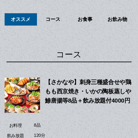
オススメ
コース
お食事
お飲み物
コース
【さかなや】刺身三種盛合せや鶏
もも西京焼き・いかの陶板蒸しや
鯵唐揚等8品＋飲み放題付4000円
8品
お料理
120分
飲み放題