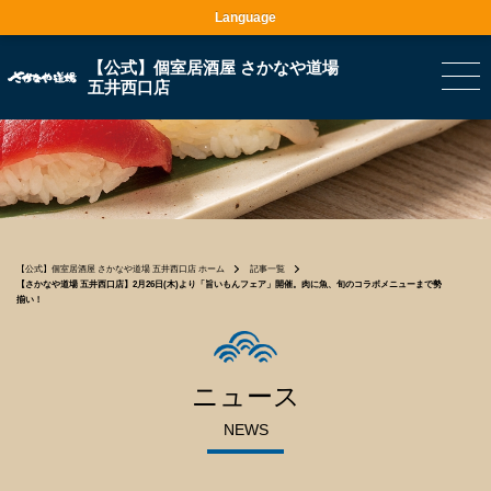
Language
【公式】個室居酒屋 さかなや道場
五井西口店
【公式】個室居酒屋 さかなや道場 五井西口店 ホーム
記事一覧
【さかなや道場 五井西口店】2月26日(木)より「旨いもんフェア」開催。肉に魚、旬のコラボメニューまで勢
揃い！
ニュース
NEWS