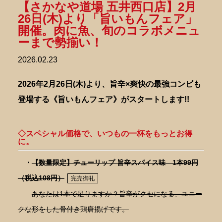
【さかなや道場 五井西口店】2月
26日(木)より「旨いもんフェア」
開催。肉に魚、旬のコラボメニュ
ーまで勢揃い！
2026.02.23
2026年2月26日(木)より、旨辛×爽快の最強コンビも
登場する《旨いもんフェア》がスタートします!!
◇スペシャル価格で、いつもの一杯をもっとお得
に。
・
【数量限定】チューリップ 旨辛スパイス味 1本99円
（税込108円）
完売御礼
あなたは1本で足りますか？旨辛がクセになる、ユニー
クな形をした骨付き鶏唐揚げです。