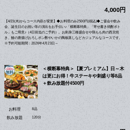
4,000円
【4/23(木)からコース内容が変更】◆お料理のみ2500円(税込)◆ご宴会や飲み
会、誕生日のお祝い等の演出をお手伝い♪「横断幕特典」「寄せ書き焼酎ボト
ル」もご用意♪（4日前迄のご予約）。お刺身三種盛合せや鶏もも肉の西京焼
き、鯵の唐揚げおろしポン酢やいかの陶板蒸しなどカジュアルなコースです。
※予約可能期間：2026年4月23日～
＜横断幕特典＞【夏プレミアム】日～木
は更にお得！牛ステーキや刺盛り等8品
＋飲み放題付4500円
お料理
8品
飲み放題
120分