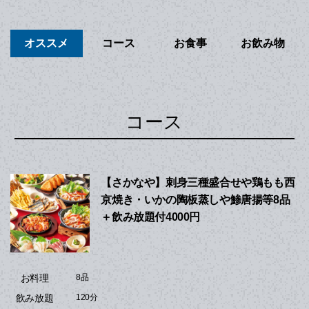
オススメ
コース
お食事
お飲み物
コース
【さかなや】刺身三種盛合せや鶏もも西
京焼き・いかの陶板蒸しや鯵唐揚等8品
＋飲み放題付4000円
お料理
8品
飲み放題
120分