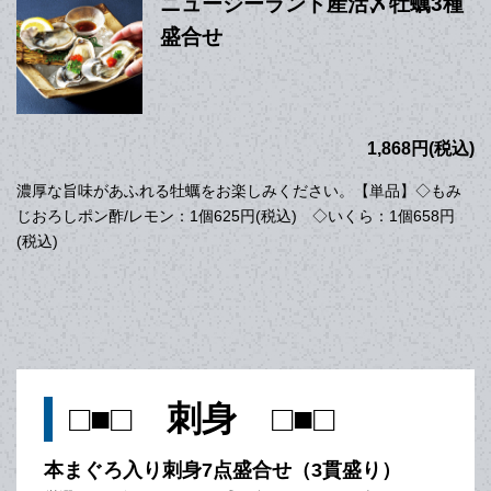
ニュージーランド産活〆牡蠣3種
盛合せ
1,868円(税込)
濃厚な旨味があふれる牡蠣をお楽しみください。【単品】◇もみ
じおろしポン酢/レモン：1個625円(税込) ◇いくら：1個658円
(税込)
□■□ 刺身 □■□
本まぐろ入り刺身7点盛合せ（3貫盛り）