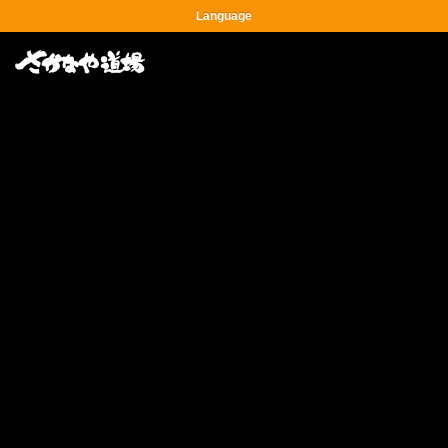
Language