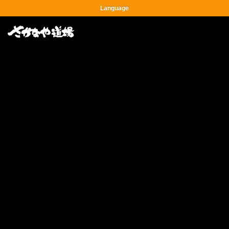
Language