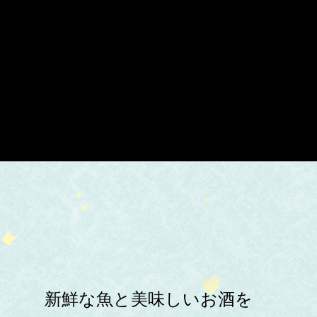
新鮮な魚と美味しいお酒を