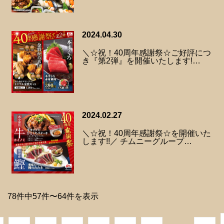
2024.04.30
＼☆祝！40周年感謝祭☆ご好評につ
き『第2弾』を開催いたします!…
2024.02.27
＼☆祝！40周年感謝祭☆を開催いた
します!!／ チムニーグループ…
78件中57件〜64件を表示
次へ