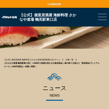
Language
【公式】個室居酒屋 海鮮料理 さか
なや道場 鶴見駅東口店
【公式】個室居酒屋 海鮮料理 さかなや道場 鶴見駅東口店 ホーム
記事一覧
【さかなや道場 鶴見駅東口店】＜2026年☆笑顔を咲かせる歓送迎会＞春の彩りを添えた『歓送迎会プレミアム
コース』4,500円(税込)～各種ご用意！
ニュース
NEWS