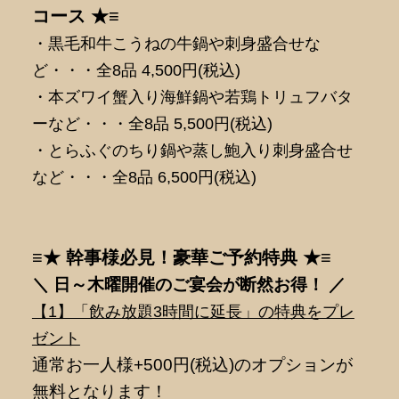
コース ★≡
・黒毛和牛こうねの牛鍋や刺身盛合せな
ど・・・全8品 4,500円(税込)
・本ズワイ蟹入り海鮮鍋や若鶏トリュフバタ
ーなど・・・全8品 5,500円(税込)
・とらふぐのちり鍋や蒸し鮑入り刺身盛合せ
など・・・全8品 6,500円(税込)
≡★ 幹事様必見！豪華ご予約特典 ★≡
＼ 日～木曜開催のご宴会が断然
お得！ ／
【1】「飲み放題3時間に延長」の特典をプレ
ゼント
通常お一人様+500円(税込)のオプションが
無料となります！