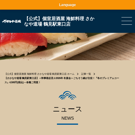
Language
【公式】個室居酒屋 海鮮料理 さか
なや道場 鶴見駅東口店
【公式】個室居酒屋 海鮮料理 さかなや道場 鶴見駅東口店 ホーム
記事一覧
【さかなや道場 鶴見駅東口店】＜幹事様必見☆2026年 冬宴会＞ごちそう鍋が主役！『冬のプレミアムコー
ス』4,500円(税込)～各種ご用意！
ニュース
NEWS