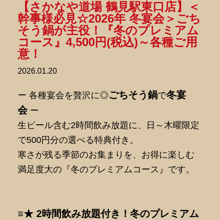
【さかなや道場 鶴見駅東口店】＜
幹事様必見☆2026年 冬宴会＞ごち
そう鍋が主役！『冬のプレミアム
コース』4,500円(税込)～各種ご用
意！
2026.01.20
ごちそう鍋
冬宴
ー 各種宴会を贅沢に◎
で
会
ー
生ビール含む2時間飲み放題に、日～木曜限定
で500円分の選べる特典付き。
寒さが残る季節のお集まりを、お得に楽しむ
満足度大の『冬のプレミアムコース』です。
≡★ 2時間飲み放題付き！冬のプレミアム