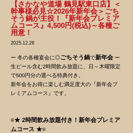
【さかなや道場 鶴見駅東口店】＜
幹事様必見☆2026年新年会＞ごち
そう鍋が主役！『新年会プレミア
ムコース』4,500円(税込)～各種ご
用意！
2025.12.26
ごちそう鍋
新年会
ー 冬の各種宴会に◎
で
ー
生ビール含む2時間飲み放題に、日～木曜限定
で500円分の選べる特典付き。
新年会をお得に楽しむ満足度大の『新年会プ
レミアムコース』です。
≡★ 2時間飲み放題付き！新年会プレミア
ムコース ★≡