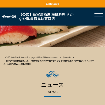
Language
【公式】個室居酒屋 海鮮料理 さか
なや道場 鶴見駅東口店
【公式】個室居酒屋 海鮮料理 さかなや道場 鶴見駅東口店 ホーム
記事一覧
【さかなや道場 鶴見駅東口店】＜幹事様必見☆2026年新年会＞ごちそう鍋が主役！『新年会プレミアムコー
ス』4,500円(税込)～各種ご用意！
ニュース
NEWS