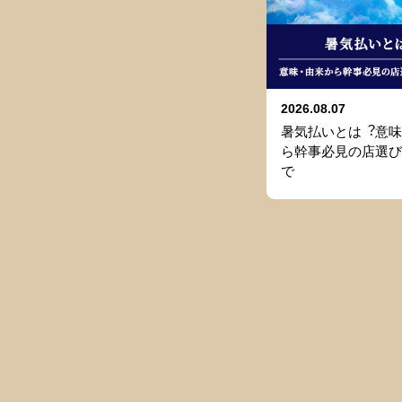
2026.08.07
暑気払いとは︖意味
ら幹事必⾒の店選び
で