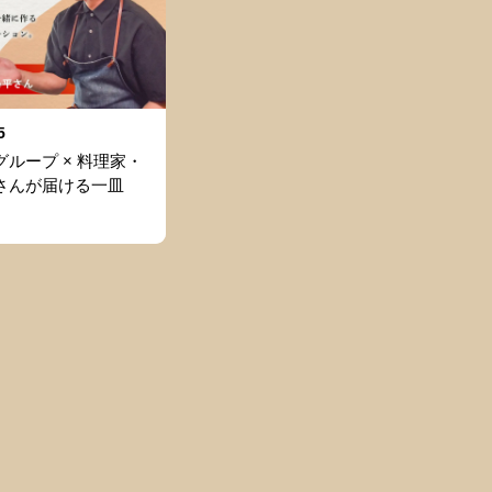
5
ループ × 料理家・
さんが届ける一皿