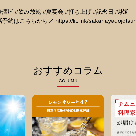
居酒屋 #飲み放題 #夏宴会 #打ち上げ #記念日 #駅近
話予約はこちらから／
https://lit.link/sakanayadojotsu
おすすめコラム
COLUMN