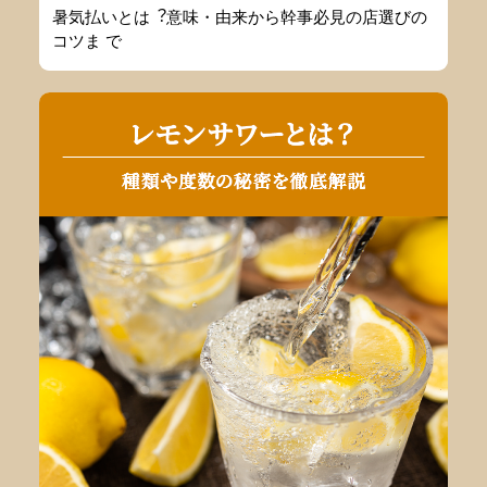
暑気払いとは︖意味・由来から幹事必⾒の店選びの
コツま で