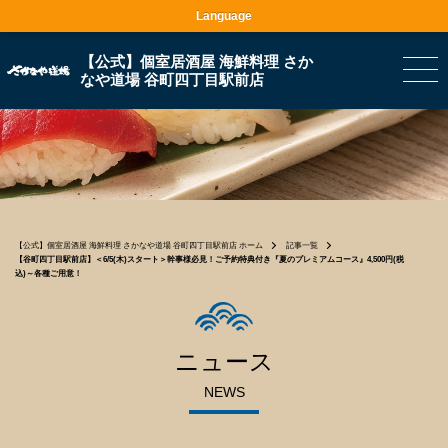
Language
【公式】個室居酒屋 海鮮料理 さか
なや道場 谷町四丁目駅前店
【公式】個室居酒屋 海鮮料理 さかなや道場 谷町四丁目駅前店 ホーム
記事一覧
【谷町四丁目駅前店】＜6/5(木)スタート＞幹事様必見！ご予約特典付き『夏のプレミアムコース』4,500円(税
込)～各種ご用意！
ニュース
NEWS