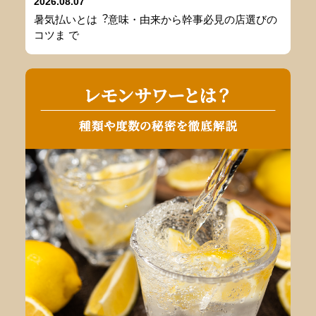
2026.08.07
暑気払いとは︖意味・由来から幹事必⾒の店選びの
コツま で