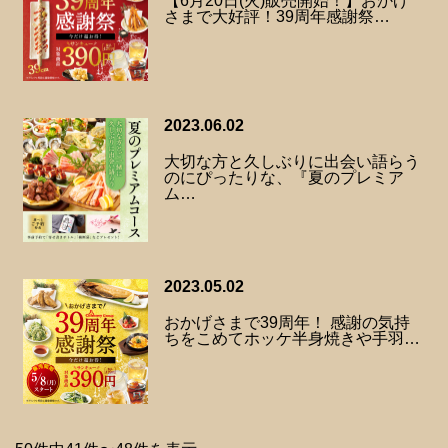
【6月20日(火)販売開始！】おかげ
さまで大好評！39周年感謝祭…
2023.06.02
大切な方と久しぶりに出会い語らう
のにぴったりな、『夏のプレミア
ム…
2023.05.02
おかげさまで39周年！ 感謝の気持
ちをこめてホッケ半身焼きや手羽…