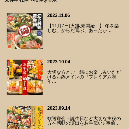
50件中41件〜48件を表示
2023.11.06
【11月7日(火)販売開始！】 冬を楽
しむ、からだ喜ぶ、あったか…
2023.10.04
大切な方とご一緒にお楽しみいただ
けるお鍋メインの『プレミアム忘
年…
2023.09.14
歓送迎会・誕生日など大切な主役の
方へ感動の演出をお手伝い♪ 事前…