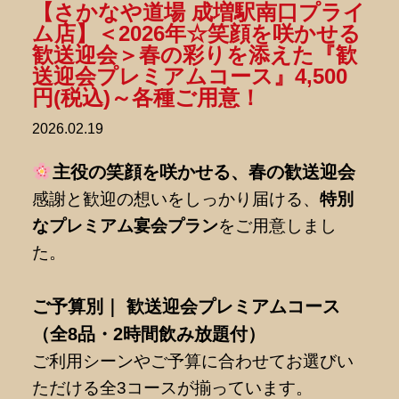
【さかなや道場 成増駅南口プライ
ム店】＜2026年☆笑顔を咲かせる
歓送迎会＞春の彩りを添えた『歓
送迎会プレミアムコース』4,500
円(税込)～各種ご用意！
2026.02.19
主役の笑顔を咲かせる、春の歓送迎会
感謝と歓迎の想いをしっかり届ける、
特別
なプレミアム宴会プラン
をご用意しまし
た。
ご予算別｜ 歓送迎会プレミアムコース
（全8品・2時間飲み放題付）
ご利用シーンやご予算に合わせてお選びい
ただける全3コースが揃っています。