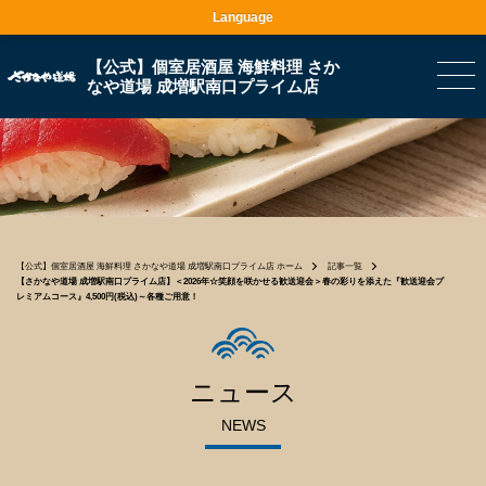
Language
【公式】個室居酒屋 海鮮料理 さか
なや道場 成増駅南口プライム店
【公式】個室居酒屋 海鮮料理 さかなや道場 成増駅南口プライム店 ホーム
記事一覧
【さかなや道場 成増駅南口プライム店】＜2026年☆笑顔を咲かせる歓送迎会＞春の彩りを添えた『歓送迎会プ
レミアムコース』4,500円(税込)～各種ご用意！
ニュース
NEWS