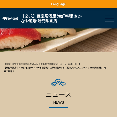
Language
【公式】個室居酒屋 海鮮料理 さか
なや道場 研究学園店
【公式】個室居酒屋 海鮮料理 さかなや道場 研究学園店 ホーム
記事一覧
【研究学園店】＜6/5(木)スタート＞幹事様必見！ご予約特典付き『夏のプレミアムコース』4,500円(税込)～各
種ご用意！
ニュース
NEWS