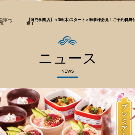
記事一
【研究学園店】＜3/6(木)スタート＞幹事様必見！ご予約特典付
覧
意！
ニュース
NEWS