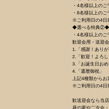
・4名様以上のご予
・8名様以上のご予
※ご利用日の4日
◆選べる特典②
・4名様以上のご
歓迎会用・送迎会
1.「感謝！ありが
2.「歓迎！よろ
3.「お誕生日お
4.「還暦御祝」
上記4種類からお
※ご利用日の4日
歓送迎会なら当
昼の宴や二次会