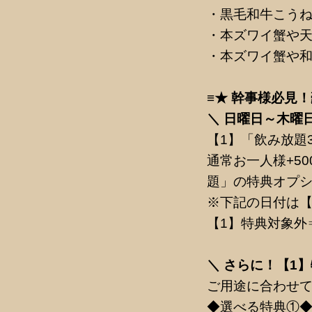
・黒毛和牛こうね
・本ズワイ蟹や天
・本ズワイ蟹や和
≡★ 幹事様必見！
＼ 日曜日～木曜
【1】「飲み放題
通常お一人様+5
題」の特典オプ
※下記の日付は【
【1】特典対象外⇒3/1
＼ さらに！【1
ご用途に合わせ
◆選べる特典①