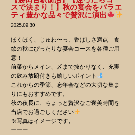
スで決まり！】秋の宴会をバラエ
ティ豊かな品々で贅沢に演出
2025.09.30
ほくほく、じゅわ〜っ、香ばしさ満点。食
欲の秋にぴったりな宴会コースを各種ご用
意！
前菜からメイン、〆まで抜かりなく、充実
の飲み放題付きも嬉しいポイント
これからの季節、忘年会などの大切な集ま
りにもおすすめです。
秋の夜長に、ちょっと贅沢なご褒美時間を
当店でお過ごしください
※写真はイメージです。
ーーー