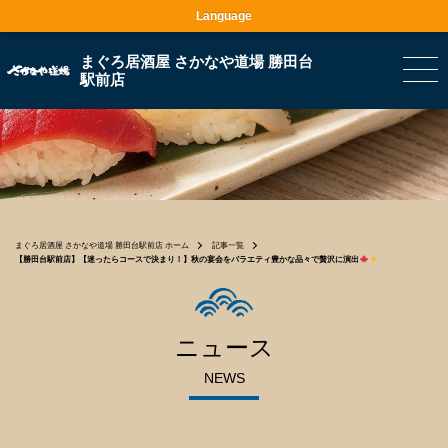
Language
まぐろ居酒屋 さかなや道場 勝田台
駅前店
まぐろ居酒屋 さかなや道場 勝田台駅前店 ホーム
記事一覧
【勝田台駅前店】【迷ったらコースで決まり！】秋の宴会をバラエティ豊かな品々で贅沢に演出
ニュース
NEWS