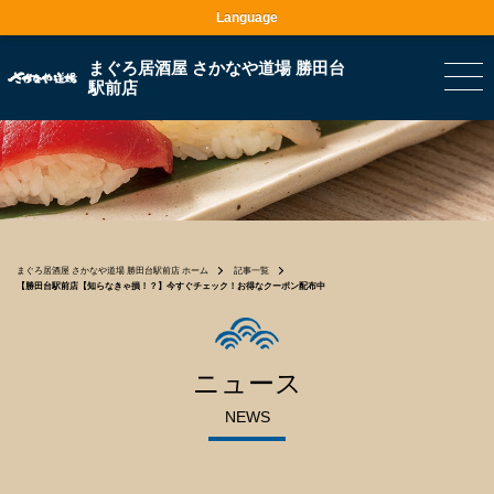
Language
まぐろ居酒屋 さかなや道場 勝田台
駅前店
まぐろ居酒屋 さかなや道場 勝田台駅前店 ホーム
記事一覧
【勝田台駅前店【知らなきゃ損！？】今すぐチェック！お得なクーポン配布中
ニュース
NEWS