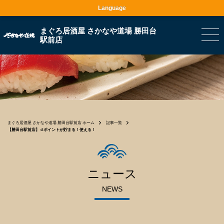
Language
まぐろ居酒屋 さかなや道場 勝田台
駅前店
まぐろ居酒屋 さかなや道場 勝田台駅前店 ホーム
記事一覧
【勝田台駅前店】ｄポイントが貯まる！使える！
ニュース
NEWS