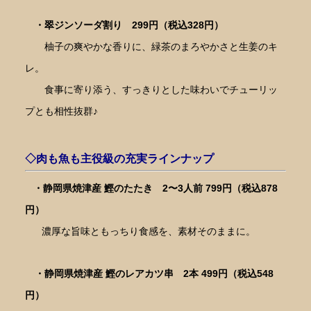
・翠ジンソーダ割り 299円（税込328円）
柚子の爽やかな香りに、緑茶のまろやかさと生姜のキ
レ。
食事に寄り添う、すっきりとした味わいでチューリッ
プとも相性抜群♪
◇肉も魚も主役級の充実ラインナップ
・
静岡県焼津産 鰹のたたき
2〜3人前 799円（税込878
円）
濃厚な旨味ともっちり食感を、素材そのままに。
・静岡県焼津産 鰹のレアカツ串
2本 499円（税込548
円）