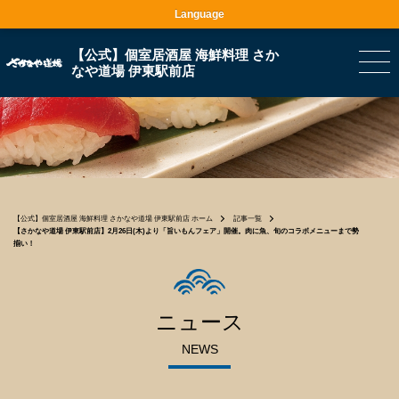
Language
【公式】個室居酒屋 海鮮料理 さか
なや道場 伊東駅前店
【公式】個室居酒屋 海鮮料理 さかなや道場 伊東駅前店 ホーム
記事一覧
【さかなや道場 伊東駅前店】2月26日(木)より「旨いもんフェア」開催。肉に魚、旬のコラボメニューまで勢
揃い！
ニュース
NEWS