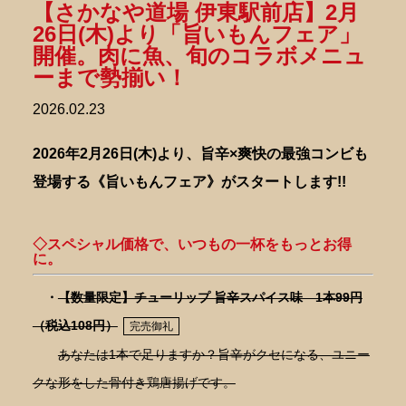
【さかなや道場 伊東駅前店】2月
26日(木)より「旨いもんフェア」
開催。肉に魚、旬のコラボメニュ
ーまで勢揃い！
2026.02.23
2026年2月26日(木)より、旨辛×爽快の最強コンビも
登場する《旨いもんフェア》がスタートします!!
◇スペシャル価格で、いつもの一杯をもっとお得
に。
・
【数量限定】チューリップ 旨辛スパイス味 1本99円
（税込108円）
完売御礼
あなたは1本で足りますか？旨辛がクセになる、ユニー
クな形をした骨付き鶏唐揚げです。