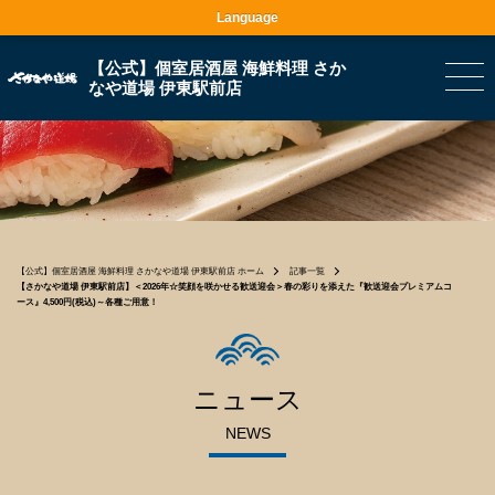
Language
【公式】個室居酒屋 海鮮料理 さか
なや道場 伊東駅前店
【公式】個室居酒屋 海鮮料理 さかなや道場 伊東駅前店 ホーム
記事一覧
【さかなや道場 伊東駅前店】＜2026年☆笑顔を咲かせる歓送迎会＞春の彩りを添えた『歓送迎会プレミアムコ
ース』4,500円(税込)～各種ご用意！
ニュース
NEWS