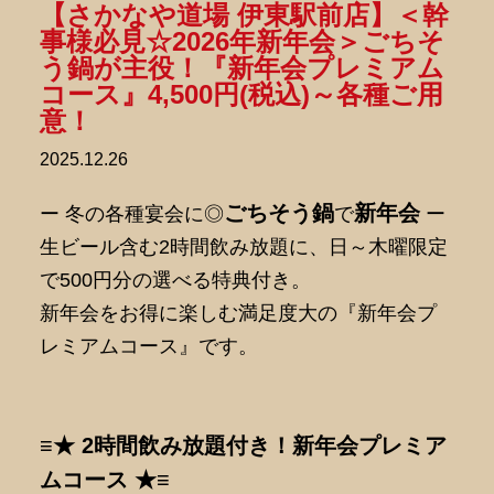
【さかなや道場 伊東駅前店】＜幹
事様必見☆2026年新年会＞ごちそ
う鍋が主役！『新年会プレミアム
コース』4,500円(税込)～各種ご用
意！
2025.12.26
ごちそう鍋
新年会
ー 冬の各種宴会に◎
で
ー
生ビール含む2時間飲み放題に、日～木曜限定
で500円分の選べる特典付き。
新年会をお得に楽しむ満足度大の『新年会プ
レミアムコース』です。
≡★ 2時間飲み放題付き！新年会プレミア
ムコース ★≡