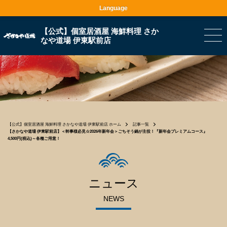
Language
【公式】個室居酒屋 海鮮料理 さか
なや道場 伊東駅前店
【公式】個室居酒屋 海鮮料理 さかなや道場 伊東駅前店 ホーム
記事一覧
【さかなや道場 伊東駅前店】＜幹事様必見☆2026年新年会＞ごちそう鍋が主役！『新年会プレミアムコース』
4,500円(税込)～各種ご用意！
ニュース
NEWS