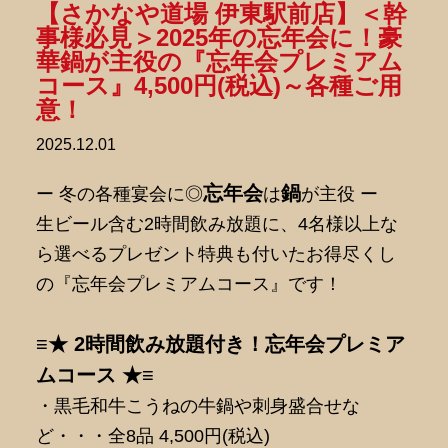
【さかなや道場 伊東駅前店】＜幹
事様必見＞2025年の忘年会に！豪
華鍋が主役の『忘年会プレミアム
コース』4,500円(税込)～各種ご用
意！
2025.12.01
忘年会
鍋
ー 冬の各種宴会に◎
は
が主役 ー
生ビール含む2時間飲み放題に、4名様以上な
ら選べるプレゼント特典も付いたお得尽くし
の『忘年会プレミアムコース』です！
≡★ 2時間飲み放題付き！忘年会プレミア
ムコース ★≡
・黒毛和牛こうねの牛鍋や刺身盛合せな
ど・・・全8品 4,500円(税込)