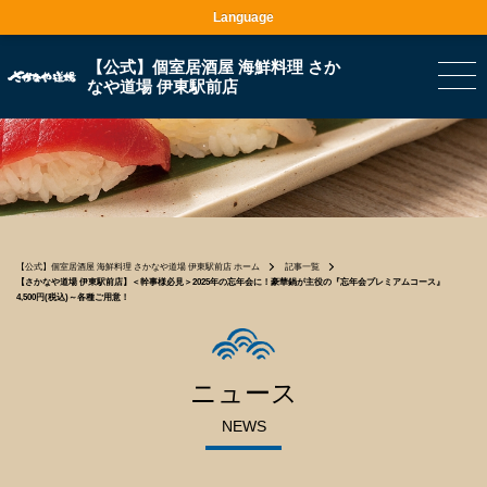
Language
【公式】個室居酒屋 海鮮料理 さか
なや道場 伊東駅前店
【公式】個室居酒屋 海鮮料理 さかなや道場 伊東駅前店 ホーム
記事一覧
【さかなや道場 伊東駅前店】＜幹事様必見＞2025年の忘年会に！豪華鍋が主役の『忘年会プレミアムコース』
4,500円(税込)～各種ご用意！
ニュース
NEWS